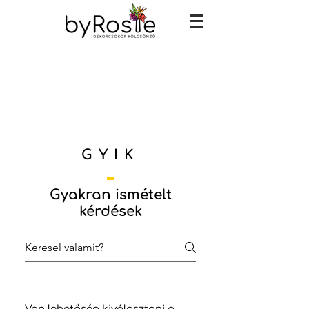
Próbáld ki INGYEN!
GYIK
Gyakran ismételt
kérdések